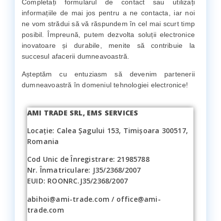
Completați formularul de contact sau utilizați
informațiile de mai jos pentru a ne contacta, iar noi
ne vom strădui să vă răspundem în cel mai scurt timp
posibil. Împreună, putem dezvolta soluții electronice
inovatoare și durabile, menite să contribuie la
succesul afacerii dumneavoastră.
Așteptăm cu entuziasm să devenim partenerii
dumneavoastră în domeniul tehnologiei electronice!
AMI TRADE SRL, EMS SERVICES
Locație: Calea Șagului 153, Timișoara 300517,
Romania
Cod Unic de Înregistrare: 21985788
Nr. Înmatriculare: J35/2368/2007
EUID: ROONRC.J35/2368/2007
abihoi@ami-trade.com / office@ami-
trade.com